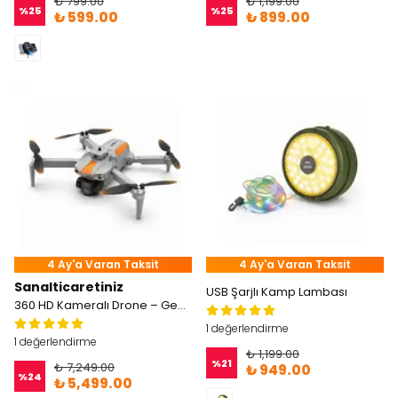
₺ 799.00
₺ 1,199.00
%
25
%
25
₺ 599.00
₺ 899.00
4 Ay'a Varan Taksit
4 Ay'a Varan Taksit
Sanalticaretiniz
USB Şarjlı Kamp Lambası
360 HD Kameralı Drone – Geniş Ekran - Çarpışma Engelleme
1 değerlendirme
1 değerlendirme
₺ 1,199.00
%
21
₺ 7,249.00
₺ 949.00
%
24
₺ 5,499.00