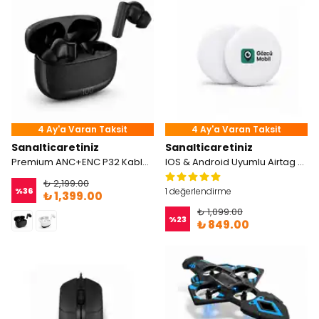
4 Ay'a Varan Taksit
4 Ay'a Varan Taksit
Sanalticaretiniz
Sanalticaretiniz
Premium ANC+ENC P32 Kablosuz Kulaklık
IOS & Android Uyumlu Airtag Mini
₺ 2,199.00
%
36
1 değerlendirme
₺ 1,399.00
₺ 1,099.00
%
23
₺ 849.00