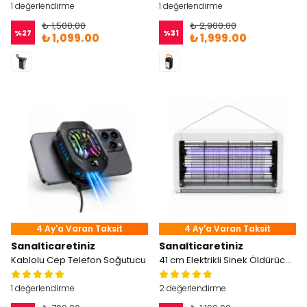
1 değerlendirme
1 değerlendirme
₺ 1,500.00
₺ 2,900.00
%
27
%
31
₺ 1,099.00
₺ 1,999.00
4 Ay'a Varan Taksit
4 Ay'a Varan Taksit
Sanalticaretiniz
Sanalticaretiniz
Kablolu Cep Telefon Soğutucu
41 cm Elektrikli Sinek Öldürücü 6W UV Işıklı Çift Tüplü
1 değerlendirme
2 değerlendirme