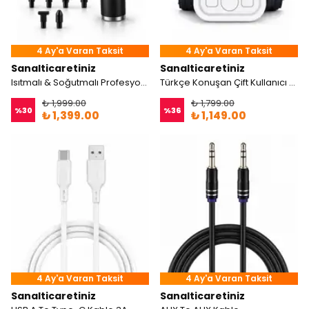
4 Ay'a Varan Taksit
4 Ay'a Varan Taksit
Sanalticaretiniz
Sanalticaretiniz
Isıtmalı & Soğutmalı Profesyonel Masaj Tabancası - 10 Farklı Başlık
Türkçe Konuşan Çift Kullanıcı Özellikli Tansiyon Aleti
₺ 1,999.00
₺ 1,799.00
%
30
%
36
₺ 1,399.00
₺ 1,149.00
4 Ay'a Varan Taksit
4 Ay'a Varan Taksit
Sanalticaretiniz
Sanalticaretiniz