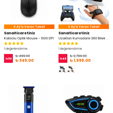
4 Ay'a Varan Taksit
4 Ay'a Varan Taksit
Sanalticaretiniz
Sanalticaretiniz
Kablolu Optik Mouse - 1000 DPI
Uzaktan Kumadanlı 360 Bilek Kontrol Uçak Drone
1 değerlendirme
1 değerlendirme
₺ 499.00
₺ 2,799.00
%
30
%
43
₺ 349.00
₺ 1,599.00