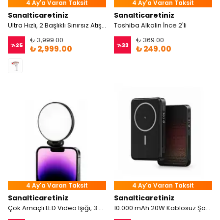
4 Ay'a Varan Taksit
4 Ay'a Varan Taksit
Sanalticaretiniz
Sanalticaretiniz
Ultra Hızlı, 2 Başlıklı Sınırsız Atışlı Buz Lazer IPL Lazer Epilasyon Cihazı
Toshiba Alkalin İnce 2'li
₺ 3,999.00
₺ 369.00
%
25
%
33
₺ 2,999.00
₺ 249.00
4 Ay'a Varan Taksit
4 Ay'a Varan Taksit
Sanalticaretiniz
Sanalticaretiniz
Çok Amaçlı LED Video Işığı, 3 Modlu Telefon ve Kamera Aydınlatması
10.000 mAh 20W Kablosuz Şarj Özellikli Magsafe Powerbank