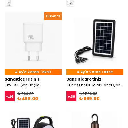
Tükendi
4 Ay'a Varan Taksit
4 Ay'a Varan Taksit
Sanalticaretiniz
Sanalticaretiniz
18W USB Şarj Başlığı
Güneş Enerjil Solar Panel Çok Uçlu Şarj Cihazı
₺ 699.00
₺ 1,599.00
%
29
%
38
₺ 499.00
₺ 999.00