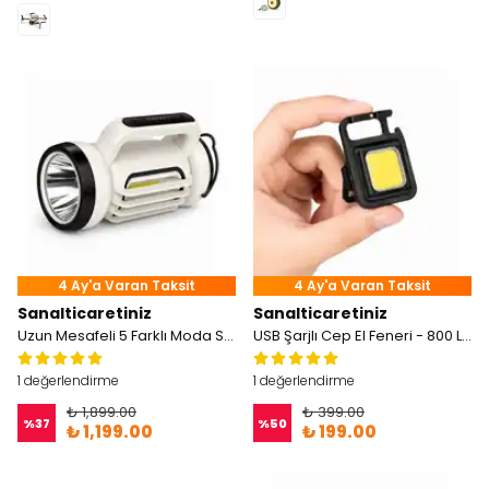
4 Ay'a Varan Taksit
4 Ay'a Varan Taksit
Sanalticaretiniz
Sanalticaretiniz
Uzun Mesafeli 5 Farklı Moda Sahip USB Şarjlı El Feneri - 800 Lümen
USB Şarjlı Cep El Feneri - 800 Lümen
1 değerlendirme
1 değerlendirme
₺ 1,899.00
₺ 399.00
%
37
%
50
₺ 1,199.00
₺ 199.00