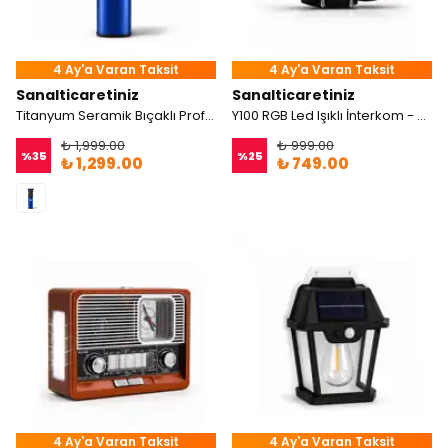
4 Ay'a Varan Taksit
4 Ay'a Varan Taksit
Sanalticaretiniz
Sanalticaretiniz
Titanyum Seramik Bıçaklı Profesyonel Sakal Ense Tıraş Makinesi
Y100 RGB Led Işıklı İnterkom - Yeni Nesil
₺ 1,999.00
₺ 999.00
%
35
%
25
₺ 1,299.00
₺ 749.00
4 Ay'a Varan Taksit
4 Ay'a Varan Taksit