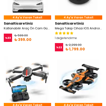
4 Ay'a Varan Taksit
4 Ay'a Varan Taksit
Sanalticaretiniz
Sanalticaretiniz
Katlanabilir Araç Ön Cam Güneşliği
Mega Takip Cihazı IOS Android Uyumlu
₺ 599.00
%
33
1 değerlendirme
₺ 399.00
₺ 2,299.00
%
22
₺ 1,799.00
4 Ay'a Varan Taksit
4 Ay'a Varan Taksit