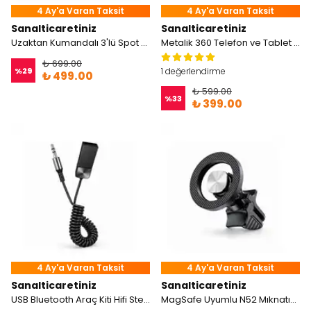
4 Ay'a Varan Taksit
4 Ay'a Varan Taksit
Sanalticaretiniz
Sanalticaretiniz
Uzaktan Kumandalı 3'lü Spot LED Işık
Metalik 360 Telefon ve Tablet Tutucu
₺ 699.00
%
29
1 değerlendirme
₺ 499.00
₺ 599.00
%
33
₺ 399.00
4 Ay'a Varan Taksit
4 Ay'a Varan Taksit
Sanalticaretiniz
Sanalticaretiniz
USB Bluetooth Araç Kiti Hifi Stereo Ses Alıcısı Aux 3.5mm
MagSafe Uyumlu N52 Mıknatıslı Araç İçi Telefon Tutucu