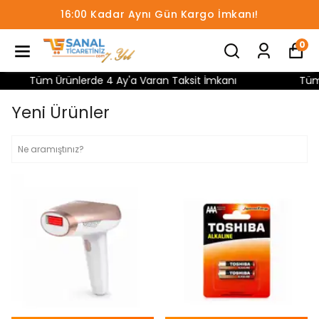
16:00 Kadar Aynı Gün Kargo İmkanı!
0
üm Ürünlerde 4 Ay'a Varan Taksit İmkanı
Tüm Ürünler
Yeni Ürünler