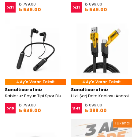
₺ 799.00
₺ 699.00
%
31
%
21
₺ 549.00
₺ 549.00
4 Ay'a Varan Taksit
4 Ay'a Varan Taksit
Sanalticaretiniz
Sanalticaretiniz
Kablosuz Boyun Tipi Spor Bluetooth Kulaklık
Hızlı Şarj Data Kablosu Android 65W Type-C/27W IPhone
₺ 799.00
₺ 699.00
%
19
%
43
₺ 649.00
₺ 399.00
Tükendi