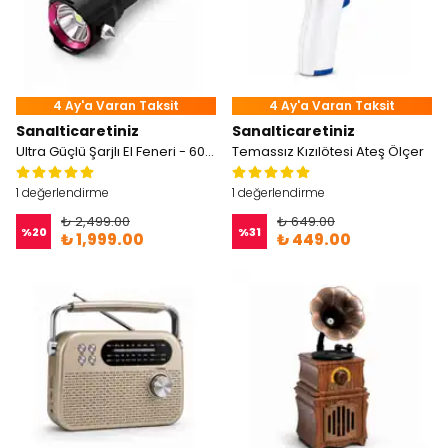
4 Ay'a Varan Taksit
4 Ay'a Varan Taksit
Sanalticaretiniz
Sanalticaretiniz
Ultra Güçlü Şarjlı El Feneri - 6000 Lümen
Temassız Kızılötesi Ateş Ölçer
1 değerlendirme
1 değerlendirme
₺ 2,499.00
₺ 649.00
%
20
%
31
₺ 1,999.00
₺ 449.00