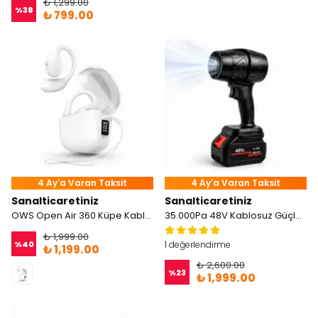
₺ 1,299.00
%
38
₺ 799.00
4 Ay'a Varan Taksit
4 Ay'a Varan Taksit
Sanalticaretiniz
Sanalticaretiniz
OWS Open Air 360 Küpe Kablosuz Kulaklık
35.000Pa 48V Kablosuz Güçlü Blower Hava Üfleyici
₺ 1,999.00
%
40
1 değerlendirme
₺ 1,199.00
₺ 2,600.00
%
23
₺ 1,999.00