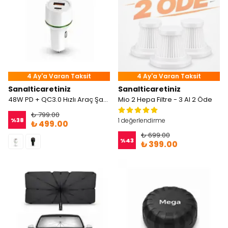
4 Ay'a Varan Taksit
4 Ay'a Varan Taksit
Sanalticaretiniz
Sanalticaretiniz
48W PD + QC3.0 Hızlı Araç Şarj Cihazı Çift Girişli Type-C & USB
Mio 2 Hepa Filtre - 3 Al 2 Öde
₺ 799.00
%
38
1 değerlendirme
₺ 499.00
₺ 699.00
%
43
₺ 399.00