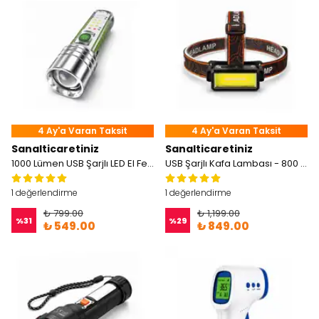
4 Ay'a Varan Taksit
4 Ay'a Varan Taksit
Sanalticaretiniz
Sanalticaretiniz
1000 Lümen USB Şarjlı LED El Feneri Mıknatıslı
USB Şarjlı Kafa Lambası - 800 Lümen
1 değerlendirme
1 değerlendirme
₺ 799.00
₺ 1,199.00
%
31
%
29
₺ 549.00
₺ 849.00