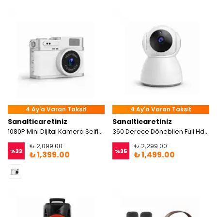
4 Ay'a Varan Taksit
4 Ay'a Varan Taksit
Sanalticaretiniz
Sanalticaretiniz
1080P Mini Dijital Kamera Selfie Video Vlog Kamerası
360 Derece Dönebilen Full Hd Smart IP Kamera
₺ 2,099.00
₺ 2,299.00
%
33
%
35
₺ 1,399.00
₺ 1,499.00