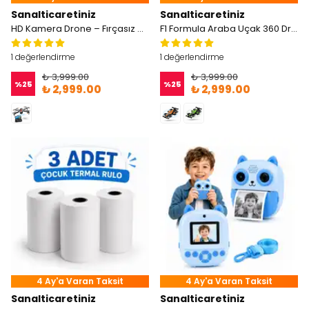
Sanalticaretiniz
Sanalticaretiniz
HD Kamera Drone – Fırçasız Motorlu, Optik Akış Sabitleme, GPS Destekli, LED Işıklı
F1 Formula Araba Uçak 360 Drone
1 değerlendirme
1 değerlendirme
₺ 3,999.00
₺ 3,999.00
%
25
%
25
₺ 2,999.00
₺ 2,999.00
4 Ay'a Varan Taksit
4 Ay'a Varan Taksit
Sanalticaretiniz
Sanalticaretiniz