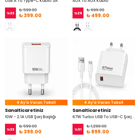
USB A To Type-C Kablo 3A
AUX To AUX Kablo
₺ 599.00
₺ 699.00
%
33
%
29
₺ 399.00
₺ 499.00
4 Ay'a Varan Taksit
4 Ay'a Varan Taksit
Sanalticaretiniz
Sanalticaretiniz
10W - 2.1A USB Şarj Başlığı
67W Turbo USB To USB-C Şarj Aleti
₺ 599.00
₺ 1,299.00
%
33
%
31
₺ 399.00
₺ 899.00