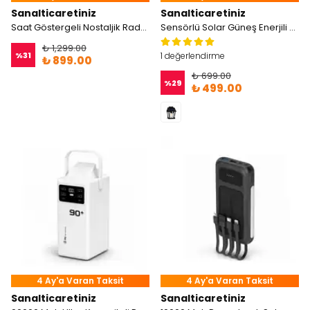
Sanalticaretiniz
Sanalticaretiniz
Saat Göstergeli Nostaljik Radyo
Sensörlü Solar Güneş Enerjili Bahçe Balkon Rustik Ampul
₺ 1,299.00
%
31
1 değerlendirme
₺ 899.00
₺ 699.00
%
29
₺ 499.00
4 Ay'a Varan Taksit
4 Ay'a Varan Taksit
Sanalticaretiniz
Sanalticaretiniz