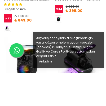
₺ 600.00
%
34
1 değerlendirme
₺ 399.00
₺ 1,100.00
%
23
₺ 849.00
Alışveriş deneyiminizi iyileştirmek için
yasal düzenlemelere uygun çerezler
(cookies) kullanıyoruz. Detaylı bilgiye
Gizlilik ve Çerez Politikası
sayfamızdan
erişebilirsiniz.
Anladım
4 Ay'a Varan Taksit
4 Ay'a Varan Taksit
Sanalticaretiniz
Sanalticaretiniz
Bluetooth Hoparlör Telefon Tutacaklı Taşınabilir Şarjlı USB TF Kablosuz Speaker
Şarjlı El Süpürgesi - Çok Fonkisyonlu
₺ 699.00
₺ 2,000.00