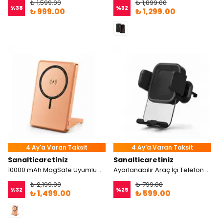
₺ 1,599.00
₺ 1,899.00
%
38
%
32
₺ 999.00
₺ 1,299.00
4 Ay'a Varan Taksit
4 Ay'a Varan Taksit
Sanalticaretiniz
Sanalticaretiniz
10000 mAh MagSafe Uyumlu Kablosuz Stand Powerbank 15W Hızlı Şarj
Ayarlanabilir Araç İçi Telefon Tutucu – 360° Dönebilir Güçlü Kavrama
₺ 2,199.00
₺ 799.00
%
32
%
25
₺ 1,499.00
₺ 599.00