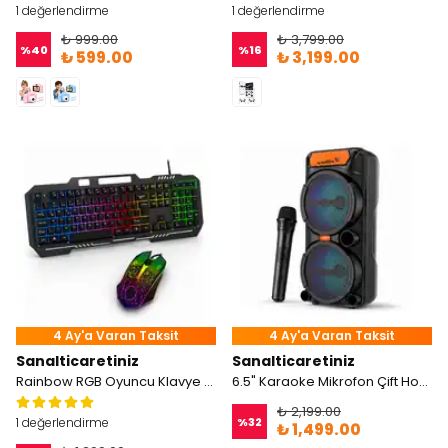
1 değerlendirme
1 değerlendirme
₺ 999.00
₺ 3,799.00
%
40
%
16
₺ 599.00
₺ 3,199.00
4 Ay'a Varan Taksit
4 Ay'a Varan Taksit
Sanalticaretiniz
Sanalticaretiniz
Rainbow RGB Oyuncu Klavye Mouse Seti
6.5" Karaoke Mikrofon Çift Hoparlör Speaker
₺ 2,199.00
%
32
1 değerlendirme
₺ 1,499.00