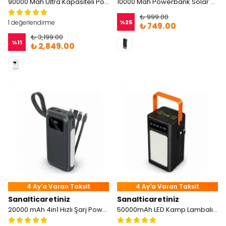
90000 Mah Ultra Kapasiteli Powerbank LED Fenerli Hızlı Şarj Destekli Taşınabilir Powerbank
10000 Mah Powerbank Solar Panelli Güneş Enerjili
₺ 999.00
%
25
1 değerlendirme
₺ 749.00
₺ 3,199.00
%
11
₺ 2,849.00
4 Ay'a Varan Taksit
4 Ay'a Varan Taksit
Sanalticaretiniz
Sanalticaretiniz
20000 mAh 4in1 Hızlı Şarj Powerbank
50000mAh LED Kamp Lambalı Powerbank 7 Cihaz Aynı Anda Şarj