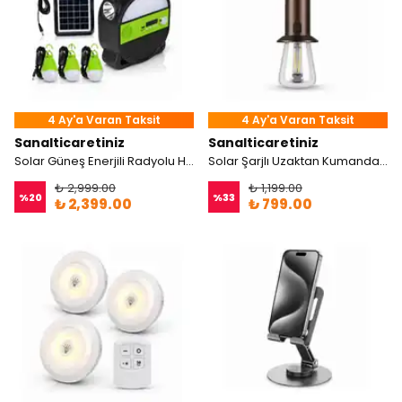
4 Ay'a Varan Taksit
4 Ay'a Varan Taksit
Sanalticaretiniz
Sanalticaretiniz
Solar Güneş Enerjili Radyolu Hazır Aydınlatma ve Kamp Seti
Solar Şarjlı Uzaktan Kumandalı Kamp Feneri
₺ 2,999.00
₺ 1,199.00
%
20
%
33
₺ 2,399.00
₺ 799.00