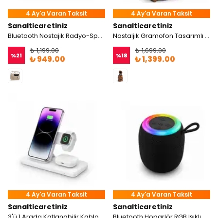
4 Ay'a Varan Taksit
4 Ay'a Varan Taksit
Sanalticaretiniz
Sanalticaretiniz
Bluetooth Nostajik Radyo-Speaker
Nostaljik Gramofon Tasarımlı Bluetooth Hoparlör
₺ 1,199.00
₺ 1,699.00
%
21
%
18
₺ 949.00
₺ 1,399.00
4 Ay'a Varan Taksit
4 Ay'a Varan Taksit
Sanalticaretiniz
Sanalticaretiniz
3'ü 1 Arada Katlanabilir Kablosuz Hızlı Şarj Standı
Bluetooth Hoparlör RGB Işıklı USB FM Destekli Radyo