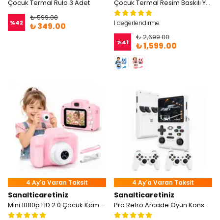
Çocuk Termal Rulo 3 Adet
Çocuk Termal Resim Baskılı Yazıcı Kamera
₺ 599.00
%
42
1 değerlendirme
₺ 349.00
₺ 2,699.00
%
41
₺ 1,599.00
4 Ay'a Varan Taksit
4 Ay'a Varan Taksit
Sanalticaretiniz
Sanalticaretiniz
Mini 1080p HD 2.0 Çocuk Kamerası
Pro Retro Arcade Oyun Konsolu