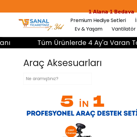
𝟭 𝗔𝗹𝗮𝗻𝗮 𝟭 𝗕𝗲𝗱𝗮𝘃𝗮
Premium Hediye Setleri
Ev & Yaşam
Vantilatör
Tüm Ürünlerde 4 Ay'a Varan Taksit 
Araç Aksesuarları