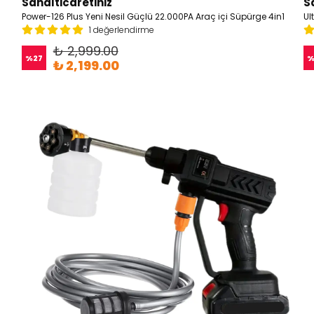
Sanalticaretiniz
S
Power-126 Plus Yeni Nesil Güçlü 22.000PA Araç içi Süpürge 4in1
1 değerlendirme
₺ 2,999.00
%
27
₺ 2,199.00