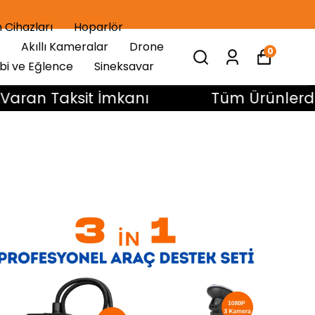
 Cihazları
Hoparlör
Akıllı Kameralar
Drone
0
bi ve Eğlence
Sineksavar
 Taksit İmkanı
Tüm Ürünlerde 4 Ay