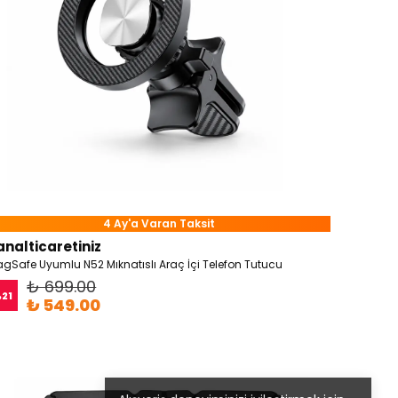
4 Ay'a Varan Taksit
analticaretiniz
gSafe Uyumlu N52 Mıknatıslı Araç İçi Telefon Tutucu
₺ 699.00
%
21
₺ 549.00