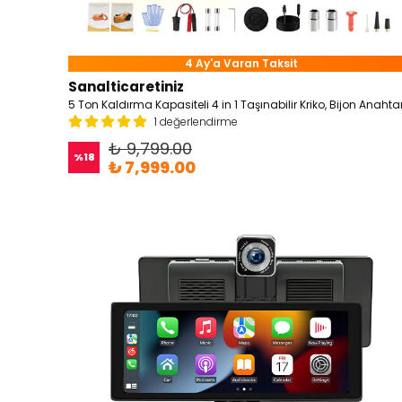
4 Ay'a Varan Taksit
Sanalticaretiniz
1 değerlendirme
₺ 9,799.00
%
18
₺ 7,999.00