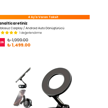
4 Ay'a Varan Taksit
analticaretiniz
blosuz Carplay / Android Auto Dönüştürücü
1 değerlendirme
₺ 1,999.00
%
25
₺ 1,499.00