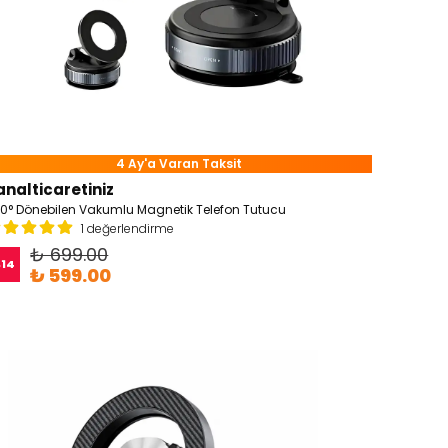
4 Ay'a Varan Taksit
analticaretiniz
0° Dönebilen Vakumlu Magnetik Telefon Tutucu
1 değerlendirme
₺ 699.00
%
14
₺ 599.00