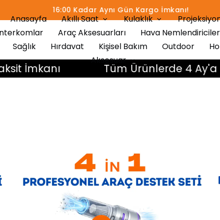
16:00 Kadar Aynı Gün Kargo İmkanı!
Anasayfa
Akıllı Saat
Kulaklık
Projeksiyon
İnterkomlar
Araç Aksesuarları
Hava Nemlendiriciler
Sağlık
Hırdavat
Kişisel Bakım
Outdoor
Ho
Aksesuar
İmkanı
Tüm Ürünlerde 4 Ay'a Varan