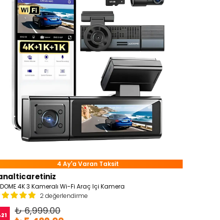
4 Ay'a Varan Taksit
analticaretiniz
DOME 4K 3 Kameralı Wi-Fi Araç Içi Kamera
2 değerlendirme
₺ 6,999.00
%
21