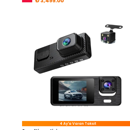
₺ 3,499.00
4 Ay'a Varan Taksit