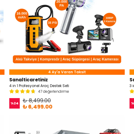
4 Ay'a Varan Taksit
Sanalticaretiniz
S
4 in 1 Profesyonel Araç Destek Seti
3 
47 değerlendirme
₺ 8,499.00
%
24
₺ 6,499.00