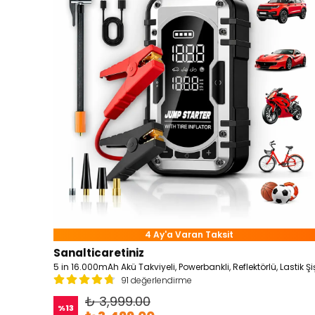
4 Ay'a Varan Taksit
Sanalticaretiniz
91 değerlendirme
₺ 3,999.00
%
13