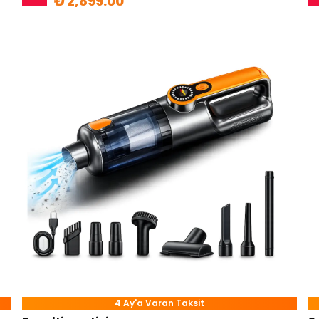
₺ 2,899.00
4 Ay'a Varan Taksit