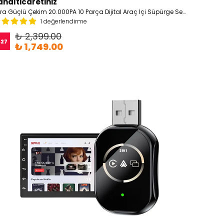
analticaretiniz
Ultra Güçlü Çekim 20.000PA 10 Parça Dijital Araç İçi Süpürge Seti
1 değerlendirme
₺ 2,399.00
%
27
₺ 1,749.00