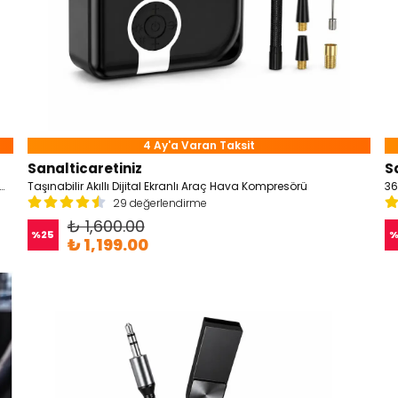
4 Ay'a Varan Taksit
Sanalticaretiniz
S
droid Auto Özellikli Çift Kameralı(Ön - Arka) Multimedya Araç Ekranı
Taşınabilir Akıllı Dijital Ekranlı Araç Hava Kompresörü
36
29 değerlendirme
₺ 1,600.00
%
25
₺ 1,199.00