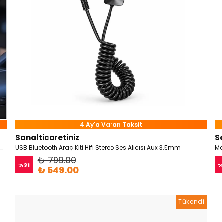
4 Ay'a Varan Taksit
Sanalticaretiniz
S
66W 4 in 1 RGB Işıklı Tavan Aydınlatmalı Type C + Iphone Kablolu Araç Hızlı Şarj Cihazı
USB Bluetooth Araç Kiti Hifi Stereo Ses Alıcısı Aux 3.5mm
Ma
₺ 799.00
%
31
₺ 549.00
Tükendi