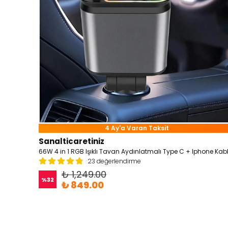
4 Ay'a Varan Taksit
Sanalticaretiniz
23 değerlendirme
₺ 1,249.00
%
32
₺ 849.00