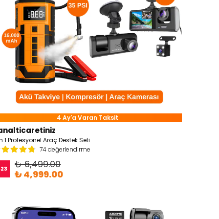
4 Ay'a Varan Taksit
analticaretiniz
in 1 Profesyonel Araç Destek Seti
74 değerlendirme
₺ 6,499.00
%
23
₺ 4,999.00