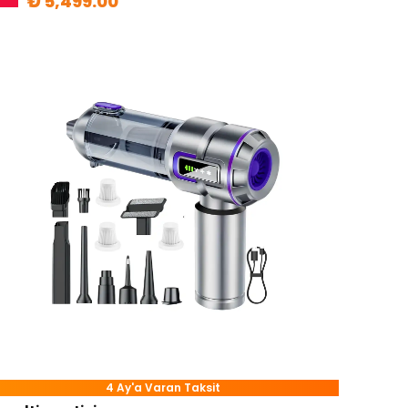
₺ 5,499.00
4 Ay'a Varan Taksit