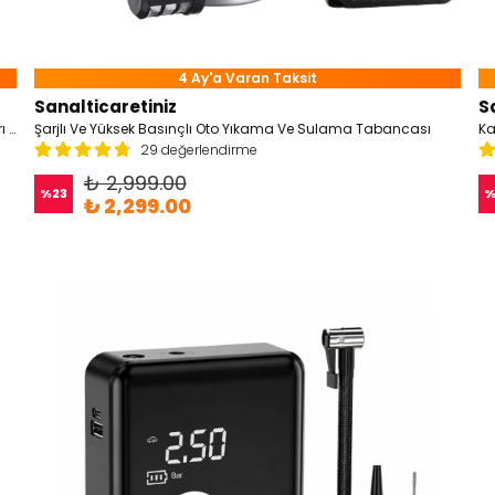
4 Ay'a Varan Taksit
Sanalticaretiniz
S
5 Ton Kaldırma Kapasiteli 4 in 1 Taşınabilir Kriko, Bijon Anahtarı Hava Pompası Ve Led Işıklı
Şarjlı Ve Yüksek Basınçlı Oto Yıkama Ve Sulama Tabancası
Ka
29 değerlendirme
₺ 2,999.00
%
23
₺ 2,299.00