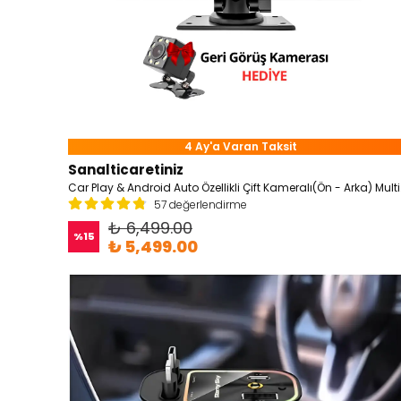
4 Ay'a Varan Taksit
Sanalticaretiniz
Car Play & An
57 değerlendirme
₺ 6,499.00
%
15
₺ 5,499.00