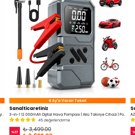
4 Ay'a Varan Taksit
Sanalticaretiniz
S
5 in 16.000mAh Akü Takviyeli, Powerbankli, Reflektörlü, Lastik Şişirme Cihazı
3-in-1 12.000mAh Dijital Hava Pompası | Akü Takviye Cihazı | Powerbank | LCD Gösterge | 12V Şarjlı Kompresör
AZ
45 değerlendirme
₺ 3,499.00
%
17