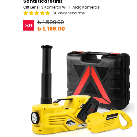
Sanalticaretiniz
Çift Lensli 3 Kameralı WI-FI Araç Kamerası
50 değerlendirme
₺ 1,599.00
%
25
₺ 1,199.00