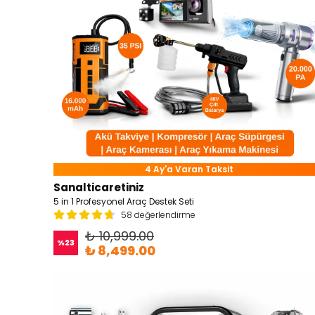
4 Ay'a Varan Taksit
Sanalticaretiniz
5 in 1 Profesyonel Araç Destek Seti
58 değerlendirme
₺ 10,999.00
%
23
₺ 8,499.00