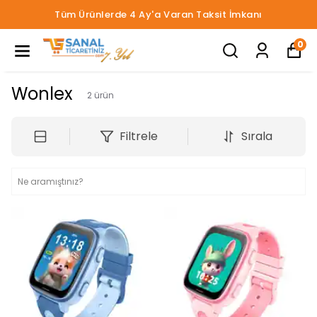
Tüm Ürünlerde 4 Ay'a Varan Taksit İmkanı
0
Wonlex
2
ürün
Filtrele
Sırala