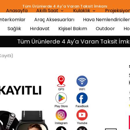
16:00 Kadar Aynı Gün Kargo İmkanı!
Anasayfa
Akıllı Saat
Kulaklık
Projeksiyon
İnterkomlar
Araç Aksesuarları
Hava Nemlendiriciler
Sağlık
Hırdavat
Kişisel Bakım
Outdoor
Ho
Aksesuar
Tüm Ürünlerde 4 Ay'a Varan Taksit İmkanı
ayıtlı)