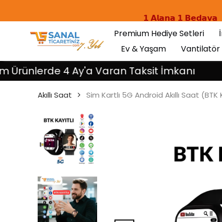
𝟭 𝗔𝗹𝗮𝗻𝗮 𝟭 𝗕𝗲𝗱𝗮𝘃𝗮
Premium Hediye Setleri
Ev & Yaşam
Vantilatör
lerde 4 Ay'a Varan Taksit İmkanı
Akıllı Saat
Sim Kartlı 5G Android Akıllı Saat (BTK K