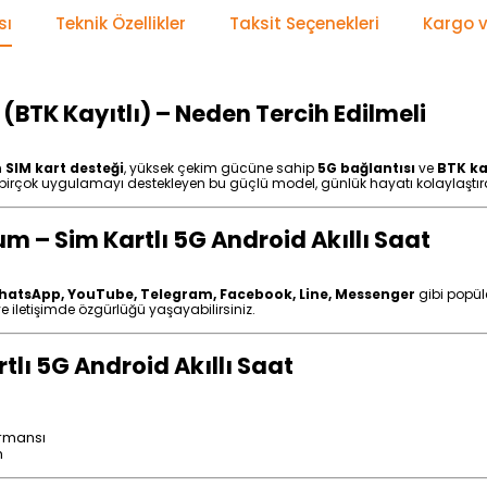
sı
Teknik Özellikler
Taksit Seçenekleri
Kargo v
 (BTK Kayıtlı) – Neden Tercih Edilmeli
n
SIM kart desteği
, yüksek çekim gücüne sahip
5G bağlantısı
ve
BTK ka
e birçok uygulamayı destekleyen bu güçlü model, günlük hayatı kolaylaştıra
 – Sim Kartlı 5G Android Akıllı Saat
hatsApp, YouTube, Telegram, Facebook, Line, Messenger
gibi popüle
 iletişimde özgürlüğü yaşayabilirsiniz.
lı 5G Android Akıllı Saat
ormansı
m