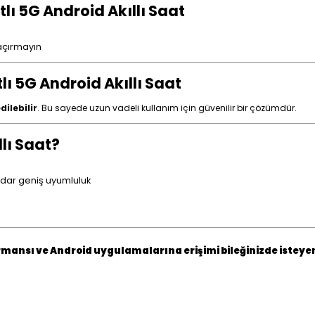
tlı 5G Android Akıllı Saat
açırmayın
tlı 5G Android Akıllı Saat
dilebilir
. Bu sayede uzun vadeli kullanım için güvenilir bir çözümdür.
lı Saat?
adar geniş uyumluluk
rmansı ve Android uygulamalarına erişimi bileğinizde isteyenl