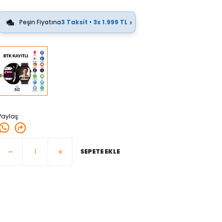
›
Peşin Fiyatına
3 Taksit
•
3x 1.999 TL
Paylaş
:
SEPETE EKLE