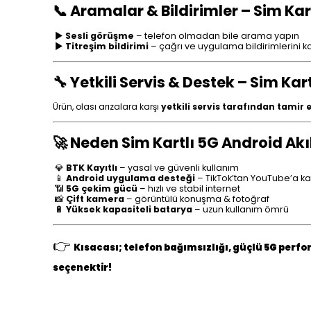
📞 Aramalar & Bildirimler – Sim Kar
►
Sesli görüşme
– telefon olmadan bile arama yapın
►
Titreşim bildirimi
– çağrı ve uygulama bildirimlerini k
🔧 Yetkili Servis & Destek – Sim Kar
Ürün, olası arızalara karşı
yetkili servis tarafından tamir e
🚀 Neden Sim Kartlı 5G Android Akıl
💎
BTK Kayıtlı
– yasal ve güvenli kullanım
📱
Android uygulama desteği
– TikTok’tan YouTube’a k
📶
5G çekim gücü
– hızlı ve stabil internet
📸
Çift kamera
– görüntülü konuşma & fotoğraf
🔋
Yüksek kapasiteli batarya
– uzun kullanım ömrü
👉
Kısacası; telefon bağımsızlığı, güçlü 5G perfo
seçenektir!