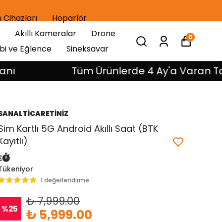
 Cihazları
Hoparlör
Akıllı Kameralar
Drone
0
bi ve Eğlence
Sineksavar
Tüm Ürünlerde 4 Ay'a Varan Taksit İ
SANALTİCARETİNİZ
Sim Kartlı 5G Android Akıllı Saat (BTK
Kayıtlı)
Tükeniyor
1 değerlendirme
₺ 7,999.00
%
25
₺ 5,999.00