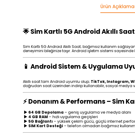
Ürün Açıklama
🌟 Sim Kartlı 5G Android Akıllı Saat
Sim Kartlı 5G Android Akıllı Saat; bağımsız kullanım sağlaya
deneyimini bileğinize taşır. Android işletim sistemi sayesind
📱 Android Sistem & Uygulama Uyum
Akıllı saat tam Android uyumlu olup;
TikTok, Instagram, W
doğrudan saat üzerinden indirip kullanabilir, sosyal medya ve
⚡ Donanım & Performans – Sim Kart
►
64 GB Depolama
– geniş uygulama ve medya alanı
►
4 GB RAM
– hızlı uygulama geçişleri
►
5G Bağlantı
– yüksek çekim gücü, güçlü internet perf
►
SIM Kart Desteği
– telefon olmadan bağımsız kullanı