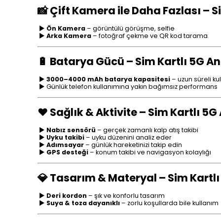
📸 Çift Kamera ile Daha Fazlası – S
►
Ön Kamera
– görüntülü görüşme, selfie
►
Arka Kamera
– fotoğraf çekme ve QR kod tarama
🔋 Batarya Gücü – Sim Kartlı 5G An
►
3000–4000 mAh batarya kapasitesi
– uzun süreli ku
► Günlük telefon kullanımına yakın bağımsız performans
❤️ Sağlık & Aktivite – Sim Kartlı 5G
►
Nabız sensörü
– gerçek zamanlı kalp atış takibi
►
Uyku takibi
– uyku düzenini analiz eder
►
Adımsayar
– günlük hareketinizi takip edin
►
GPS desteği
– konum takibi ve navigasyon kolaylığı
💎 Tasarım & Materyal – Sim Kartlı
►
Deri kordon
– şık ve konforlu tasarım
►
Suya & toza dayanıklı
– zorlu koşullarda bile kullanım