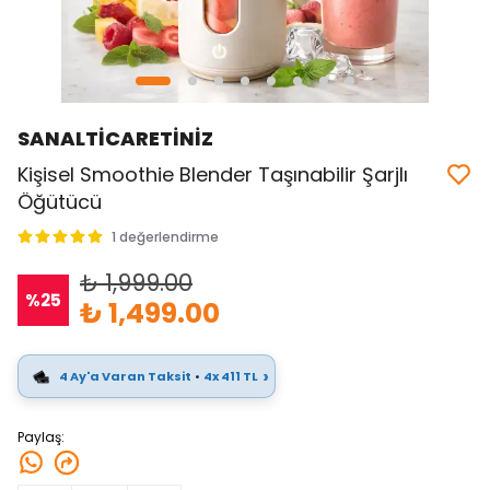
SANALTİCARETİNİZ
Kişisel Smoothie Blender Taşınabilir Şarjlı
Öğütücü
1 değerlendirme
₺ 1,999.00
%
25
₺ 1,499.00
›
4 Ay'a Varan Taksit
•
4x 411 TL
Paylaş
: