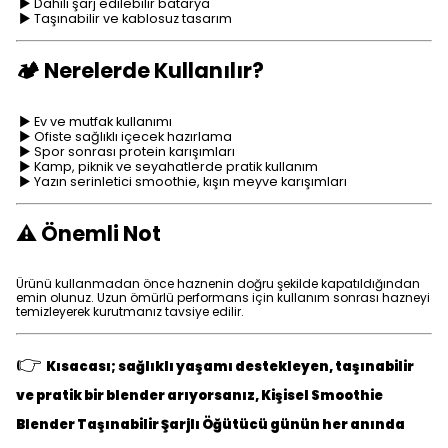
► Dahili şarj edilebilir batarya
► Taşınabilir ve kablosuz tasarım
🏕️ Nerelerde Kullanılır?
► Ev ve mutfak kullanımı
► Ofiste sağlıklı içecek hazırlama
► Spor sonrası protein karışımları
► Kamp, piknik ve seyahatlerde pratik kullanım
► Yazın serinletici smoothie, kışın meyve karışımları
⚠️ Önemli Not
Ürünü kullanmadan önce haznenin doğru şekilde kapatıldığından
emin olunuz. Uzun ömürlü performans için kullanım sonrası hazneyi
temizleyerek kurutmanız tavsiye edilir.
👉
Kısacası; sağlıklı yaşamı destekleyen, taşınabilir
ve pratik bir blender arıyorsanız, Kişisel Smoothie
Blender Taşınabilir Şarjlı Öğütücü günün her anında