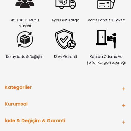
450.000+ Mutlu
Aynı Gün Kargo
Vade Farksız 3 Taksit
Müşteri
Kolay İade & Değişim
12 Ay Garanti
Kapıda Ödeme Ve
Şeffaf Kargo Seçeneği
Kategoriler
Kurumsal
İade & Değişim & Garanti