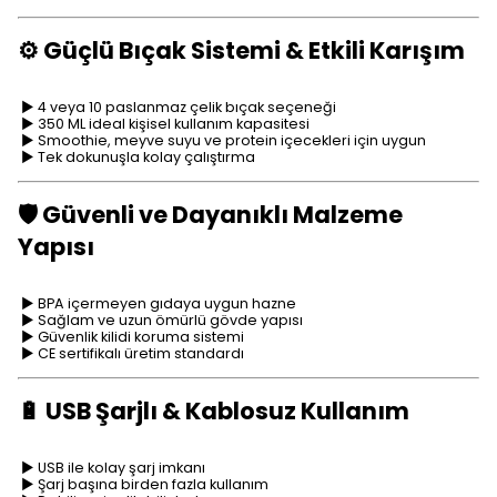
⚙️ Güçlü Bıçak Sistemi & Etkili Karışım
► 4 veya 10 paslanmaz çelik bıçak seçeneği
► 350 ML ideal kişisel kullanım kapasitesi
► Smoothie, meyve suyu ve protein içecekleri için uygun
► Tek dokunuşla kolay çalıştırma
🛡️ Güvenli ve Dayanıklı Malzeme
Yapısı
► BPA içermeyen gıdaya uygun hazne
► Sağlam ve uzun ömürlü gövde yapısı
► Güvenlik kilidi koruma sistemi
► CE sertifikalı üretim standardı
🔋 USB Şarjlı & Kablosuz Kullanım
► USB ile kolay şarj imkanı
► Şarj başına birden fazla kullanım