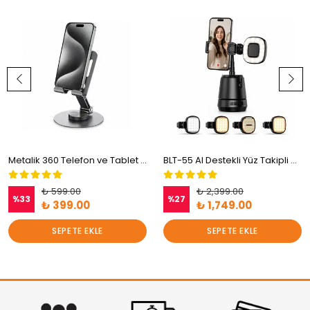
Metalik 360 Telefon ve Tablet Tutucu
BLT-55 AI Destekli Yüz Takipli Akıllı Gimbal - Kablosuz Şarjlı Vlog ve Yayıncı Standı
₺ 599.00
₺ 2,399.00
%
33
%
27
₺ 399.00
₺ 1,749.00
SEPETE EKLE
SEPETE EKLE