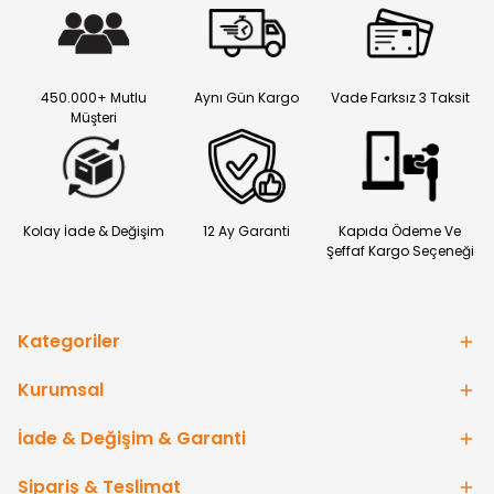
450.000+ Mutlu
Aynı Gün Kargo
Vade Farksız 3 Taksit
Müşteri
Kolay İade & Değişim
12 Ay Garanti
Kapıda Ödeme Ve
Şeffaf Kargo Seçeneği
Kategoriler
Kurumsal
İade & Değişim & Garanti
Sipariş & Teslimat