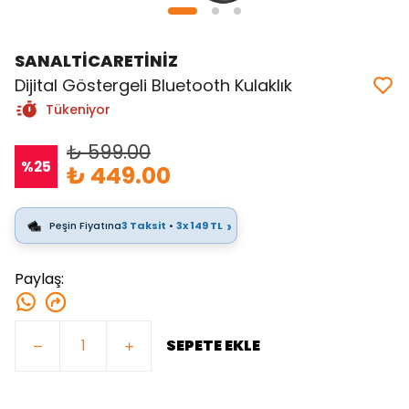
SANALTİCARETİNİZ
Dijital Göstergeli Bluetooth Kulaklık
Tükeniyor
₺ 599.00
%
25
₺ 449.00
›
Peşin Fiyatına
3 Taksit
•
3x 149 TL
Paylaş
:
SEPETE EKLE