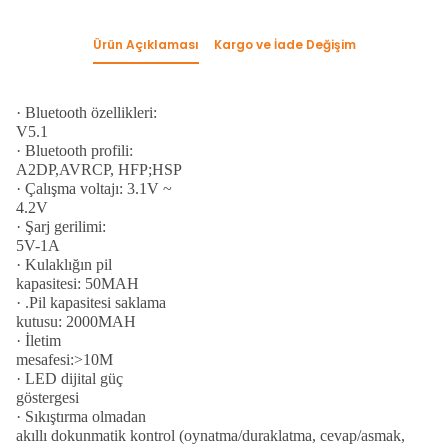
Ürün Açıklaması
Kargo ve İade Değişim
·
Bluetooth özellikleri:
V5.1
·
Bluetooth profili:
A2DP,AVRCP, HFP;HSP
·
Çalışma voltajı: 3.1V ~
4.2V
·
Şarj gerilimi:
5V-1A
·
Kulaklığın pil
kapasitesi: 50MAH
·
.Pil kapasitesi saklama
kutusu: 2000MAH
·
İletim
mesafesi:>10M
·
LED dijital güç
göstergesi
·
Sıkıştırma olmadan
akıllı dokunmatik kontrol (oynatma/duraklatma, cevap/asmak,