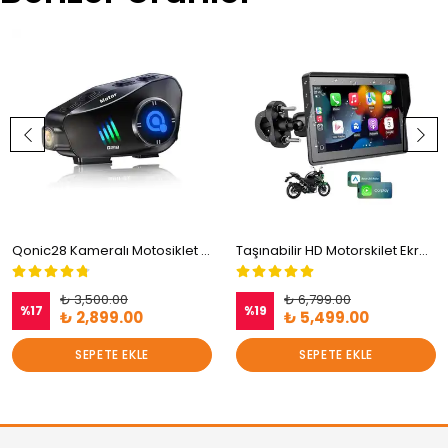
Qonic28 Kameralı Motosiklet Bluetooth Kulaklık Mikrofon Seti (32 GB SD Hediyeli)
Taşınabilir HD Motorskilet Ekranı (Carplay-Anroid Auto)
₺ 3,500.00
₺ 6,799.00
%
17
%
19
₺ 2,899.00
₺ 5,499.00
SEPETE EKLE
SEPETE EKLE