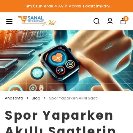
Tüm Ürünlerde 4 Ay'a Varan Taksit İmkanı
0
Anasayfa
Blog
Spor Yaparken Akıllı Saatlerin Sunduğu Ekstra Özellikler
Spor Yaparken
Akıllı Saatlerin