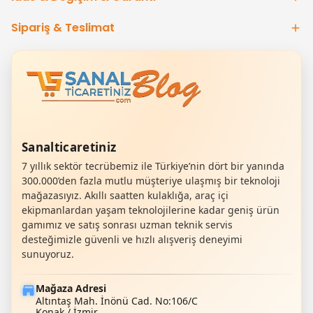
takibine, bildirimleri
görüntülemeye kadar
Sipariş & Teslimat
birçok işlemi
gerçekleştirebiliyor.
Sanalticaretiniz
7 yıllık sektör tecrübemiz ile Türkiye’nin dört bir yanında
300.000’den fazla mutlu müşteriye ulaşmış bir teknoloji
mağazasıyız. Akıllı saatten kulaklığa, araç içi
ekipmanlardan yaşam teknolojilerine kadar geniş ürün
gamımız ve satış sonrası uzman teknik servis
desteğimizle güvenli ve hızlı alışveriş deneyimi
sunuyoruz.
Mağaza Adresi
Altıntaş Mah. İnönü Cad. No:106/C
Konak / İzmir