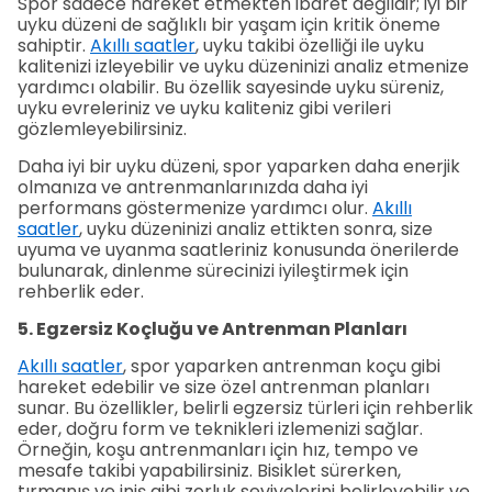
Spor sadece hareket etmekten ibaret değildir; iyi bir
uyku düzeni de sağlıklı bir yaşam için kritik öneme
sahiptir.
Akıllı saatler
, uyku takibi özelliği ile uyku
kalitenizi izleyebilir ve uyku düzeninizi analiz etmenize
yardımcı olabilir. Bu özellik sayesinde uyku süreniz,
uyku evreleriniz ve uyku kaliteniz gibi verileri
gözlemleyebilirsiniz.
Daha iyi bir uyku düzeni, spor yaparken daha enerjik
olmanıza ve antrenmanlarınızda daha iyi
performans göstermenize yardımcı olur.
Akıllı
saatler
, uyku düzeninizi analiz ettikten sonra, size
uyuma ve uyanma saatleriniz konusunda önerilerde
bulunarak, dinlenme sürecinizi iyileştirmek için
rehberlik eder.
5. Egzersiz Koçluğu ve Antrenman Planları
Akıllı saatler
, spor yaparken antrenman koçu gibi
hareket edebilir ve size özel antrenman planları
sunar. Bu özellikler, belirli egzersiz türleri için rehberlik
eder, doğru form ve teknikleri izlemenizi sağlar.
Örneğin, koşu antrenmanları için hız, tempo ve
mesafe takibi yapabilirsiniz. Bisiklet sürerken,
tırmanış ve iniş gibi zorluk seviyelerini belirleyebilir ve