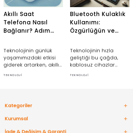
Akıllı Saat
Bluetooth Kulaklık
Telefona Nasıl
Kullanımı:
Bağlanır? Adım
Özgürlüğün ve
Adım Kılavuz
Konforun Yeni Yolu
Teknolojinin günlük
Teknolojinin hızla
yaşamımızdaki etkisi
geliştiği bu çağda,
giderek artarken, akıllı
kablosuz cihazlar
saatler bu değişimin
hayatımıza büyük
TEKNOLOJI
TEKNOLOJI
önemli bir parçası
kolaylıklar sağlıyor. Bu
haline geldi. Akıllı
cihazlardan biri de
saatler, yalnızca saati
Bluetooth kulaklıklar.
gösteren bir cihaz
Kategoriler
olmaktan çok daha
fazlasını sunuyor;
Kurumsal
çağrıları
yanıtlamaktan, sağlık
İade & Değişim & Garanti