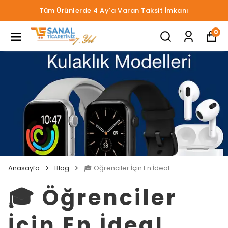
Tüm Ürünlerde 4 Ay'a Varan Taksit İmkanı
0
Anasayfa
Blog
🎓 Öğrenciler İçin En İdeal Akıllı Saat ve Kulaklık Modelleri
🎓 Öğrenciler
İçin En İdeal