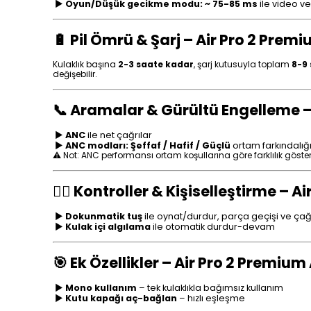
►
Oyun/Düşük gecikme modu: ~ 75-85 ms
ile video v
🔋 Pil Ömrü & Şarj – Air Pro 2 Pre
Kulaklık başına
2-3
saate kadar
, şarj kutusuyla toplam
8-9
değişebilir.
📞 Aramalar & Gürültü Engelleme –
►
ANC
ile net çağrılar
►
ANC modları: Şeffaf / Hafif / Güçlü
ortam farkındalığ
⚠️ Not: ANC performansı ortam koşullarına göre farklılık göstere
🏃‍♀️ Kontroller & Kişiselleştirme –
►
Dokunmatik tuş
ile oynat/durdur, parça geçişi ve çağr
►
Kulak içi algılama
ile otomatik durdur-devam
🎯 Ek Özellikler – Air Pro 2 Premiu
►
Mono kullanım
– tek kulaklıkla bağımsız kullanım
►
Kutu kapağı aç-bağlan
– hızlı eşleşme