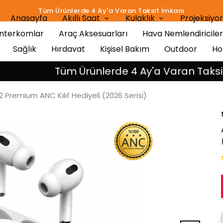
ksit İmkanı
Anasayfa
Akıllı Saat
Kulaklık
Projeksiyon
İnterkomlar
Araç Aksesuarları
Hava Nemlendiriciler
Sağlık
Hırdavat
Kişisel Bakım
Outdoor
Ho
Aksesuar
Tüm Ürünlerde 4 Ay'a Varan Taksit İmkan
 2 Premium ANC Kılıf Hediyeli (2026 Serisi)