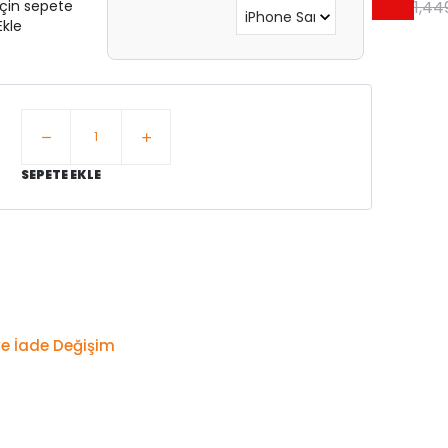
için sepete
1,44
Ekle
SEPETE EKLE
e İade Değişim