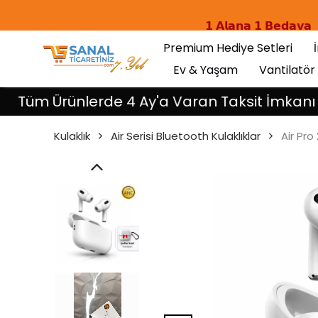
Tüm Ürünlerde 4 Ay'a Varan Ta
𝟭 𝗔𝗹𝗮𝗻𝗮 𝟭 𝗕𝗲𝗱𝗮𝘃𝗮
Premium Hediye Setleri
Ev & Yaşam
Vantilatör
Ürünlerde 4 Ay'a Varan Taksit İmkanı
Kulaklık
Air Serisi Bluetooth Kulaklıklar
Air Pro