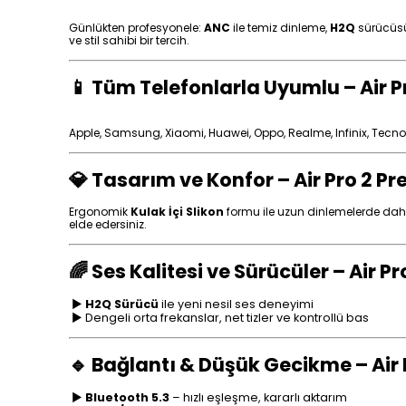
Günlükten profesyonele:
ANC
ile temiz dinleme,
H2Q
sürücüsüy
ve stil sahibi bir tercih.
📱 Tüm Telefonlarla Uyumlu – Air 
Apple, Samsung, Xiaomi, Huawei, Oppo, Realme, Infinix, Tecno,
💎 Tasarım ve Konfor – Air Pro 2 
Ergonomik
K
ulak İçi Slikon
formu ile uzun dinlemelerde dahi
elde edersiniz.
🌈 Ses Kalitesi ve Sürücüler – Air
►
H2Q Sürücü
ile yeni nesil ses deneyimi
► Dengeli orta frekanslar, net tizler ve kontrollü bas
🔹 Bağlantı & Düşük Gecikme – Air
►
Bluetooth 5.3
– hızlı eşleşme, kararlı aktarım