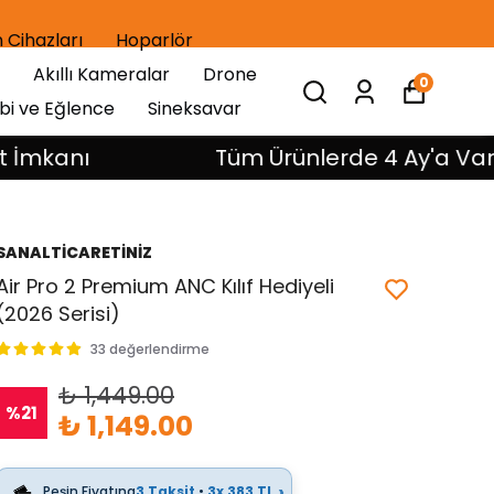
 Cihazları
Hoparlör
Akıllı Kameralar
Drone
0
bi ve Eğlence
Sineksavar
ı
Tüm Ürünlerde 4 Ay'a Varan Taks
SANALTİCARETİNİZ
Air Pro 2 Premium ANC Kılıf Hediyeli
(2026 Serisi)
33 değerlendirme
₺ 1,449.00
%
21
₺ 1,149.00
›
Peşin Fiyatına
3 Taksit
•
3x 383 TL