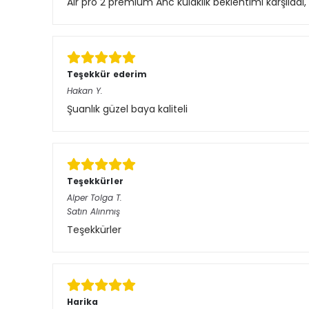
Air pro 2 premium Anc kulaklık beklentimi karşıladı
Teşekkür ederim
Hakan
Y.
Şuanlık güzel baya kaliteli
Teşekkürler
Alper Tolga
T.
Satın Alınmış
Teşekkürler
Harika