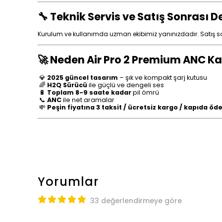
🔧 Teknik Servis ve Satış Sonrası D
Kurulum ve kullanımda uzman ekibimiz yanınızdadır. Satış sonr
🚀 Neden Air Pro 2 Premium ANC Ka
💎
2025 güncel tasarım
– şık ve kompakt şarj kutusu
🌈
H2Q Sürücü
ile güçlü ve dengeli ses
🔋
Toplam 8-9 saate kadar
pil ömrü
📞
ANC
ile net aramalar
💸
P
eşin fiyatına 3 taksit / ücretsiz kargo / kapıda ö
Yorumlar
33 değerlendirmeye göre