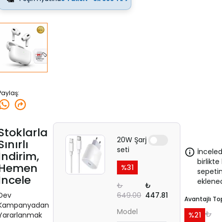
Paylaş
:
Stoklarla
20W Şarj
Sınırlı
seti
İnceled
İndirim,
birlikt
Hemen
%
31
sepetin
İncele
eklenec
₺
₺
Dev
649.00
447.81
Avantajlı T
Kampanyadan
Model
₺
Yararlanmak
%
21