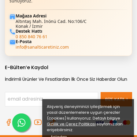
sunuyoruz.
Mağaza Adresi
Altıntaş Mah. İnönü Cad. No:106/C
Konak / İzmir
Destek Hattı
0 850 840 76 61
E-Posta
info@sanalticaretiniz.com
E-Bülten’e Kaydol
İndirimli Ürünler Ve Fırsatlardan İlk Önce Siz Haberdar Olun
BİZE KATIL !
Alışveriş deneyiminizi iyileştirmek için
yasal düzenlemelere uygun çerezler
(cookies) kullanıyoruz. Detaylı bilgiye
Gizlilik ve Çerez Politikası
sayfamızdan
erişebilirsiniz.
Anladım